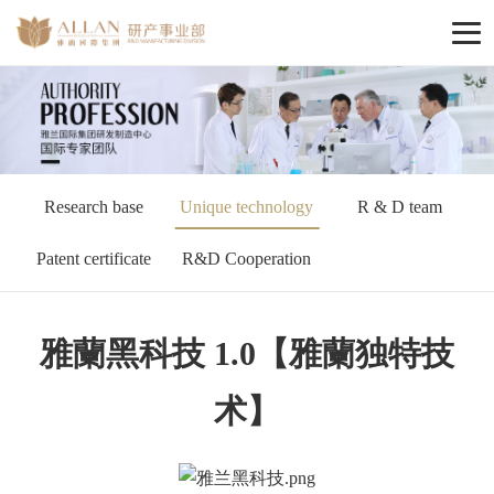
Research base
Unique technology
R & D team
Patent certificate
R&D Cooperation
雅蘭黑科技 1.0【雅蘭独特技
术】