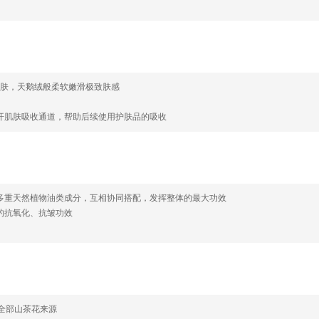
皮肤，天鹅绒般柔软嫩滑极致肤感
打开肌肤吸收通道，帮助后续使用护肤品的吸收
选多重天然植物油类成分，互相协同搭配，发挥整体的最大功效
的抗氧化、抗皱功效
布全部山茶花来源