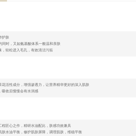
华护肤
力的同时，又如氨基酸体系一般温和亲肤
泡沫，轻松进入毛孔，有效清洁污垢
山茶花活性成分，增强渗透力，让营养精华更好的深入肌肤
爽，吸收后慢慢会有水润感
总工程匠心之作，精研水油配比，肤感功效兼具
节肌肤水油平衡，修护肌肤屏障，调理肌肤，维稳平衡