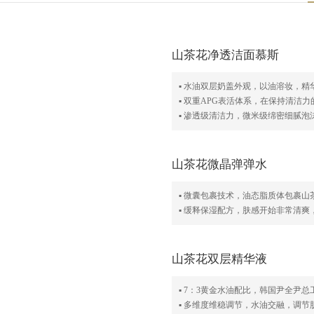
山茶花净透洁面慕斯
▪ 水油双层奶盖外观，以油溶妆，精
▪ 双重APG表活体系，在保持清洁
▪ 渗透级清洁力，微米级绵密细腻
山茶花微晶弹弹水
▪ 微囊包裹技术，油态脂质体包裹
▪ 缓释保湿配方，肤感开始非常清
山茶花双层精华液
▪ 7：3黄金水油配比，韩国尹全尹
▪ 多维度维稳调节，水油交融，调