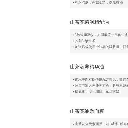
▪ 补水润肤，弹嫩细滑，多维维稳
山茶花瞬润精华油
▪ 3秒瞬间吸收，如同覆盖一层仿生
▪ 独创助渗技术
▪ 加强后续使用护肤品的吸收度，
山茶奢养精华油
▪ 传承中医君臣佐使配方理念，甄
▪ 经过内部人体评测实验，具有卓越
▪ 抗氧化，淡化细纹，紧致抗皱
山茶花油敷面膜
▪ 山茶花全元素面膜，油+精华+膜