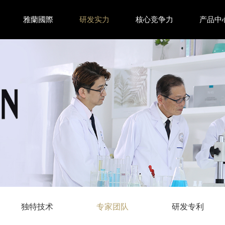
雅蘭國際
研发实力
核心竞争力
产品中
独特技术
专家团队
研发专利