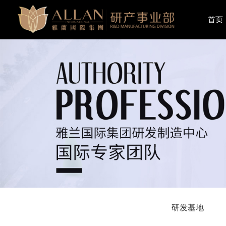
首页
研发基地