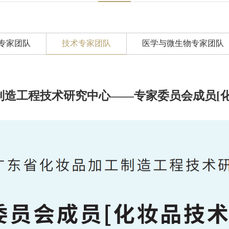
专家团队
技术专家团队
医学与微生物专家团队
制造工程技术研究中心——专家委员会成员[化