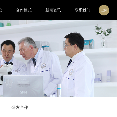
心
合作模式
新闻资讯
联系我们
CN
EN
研发合作