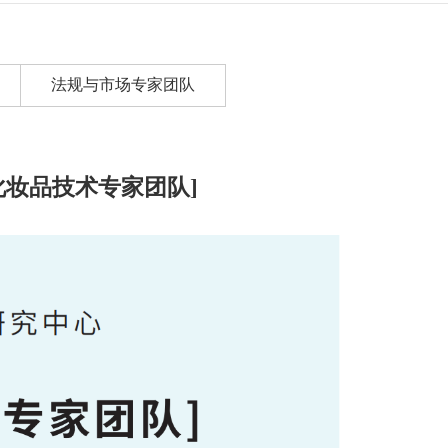
法规与市场专家团队
妆品技术专家团队]