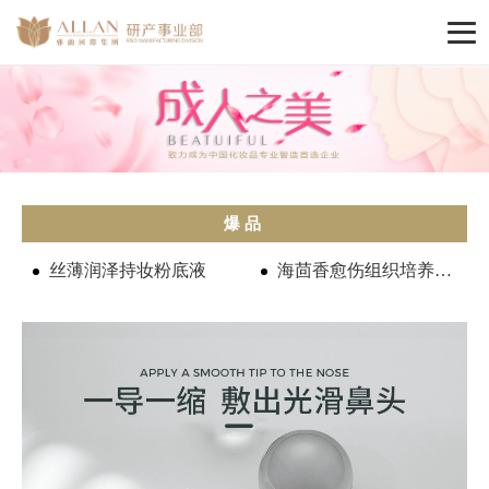
爆品
丝薄润泽持妆粉底液
海茴香愈伤组织培养物滤液修护系列...