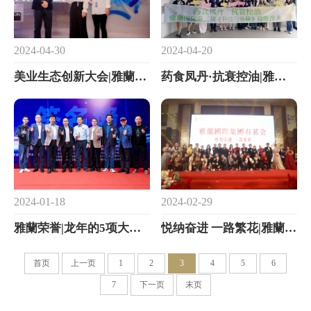
2024-04-20
2024-04-30
药食凤丹·抗衰控油|雅蘭国际第二期《科技与品牌》超级沙龙圆满落幕
美业生态创新大会|雅蘭国际荣获数智生态创新伙伴奖
2024-01-18
2024-02-29
雅蘭荣誉|龙年的5项大奖，来自他们
悦纳奋进 一路繁花|雅蘭國際2024春茗会圆满落幕
首页
上一页
1
2
3
4
5
6
7
下一页
末页