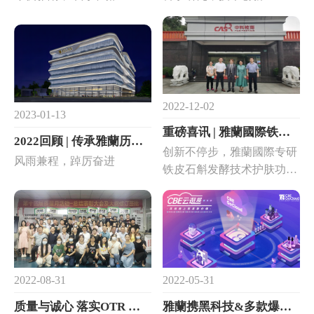
2022-12-02
2023-01-13
重磅喜讯 | 雅蘭國際铁皮石斛发酵荣获“国际先进”权威鉴定！
2022回顾 | 传承雅蘭历史底蕴，树立行业典范！
创新不停步，雅蘭國際专研
风雨兼程，踔厉奋进
铁皮石斛发酵技术护肤功效
研究，不断从中草药文化中
汲取灵感，在产品研发中处
处融合了汉方草本智慧。
2022-08-31
2022-05-31
质量与诚心 落实OTR ——第十四届雅蘭质量月活动圆满落幕！
雅蘭携黑科技&多款爆品在CBE线上展亮相