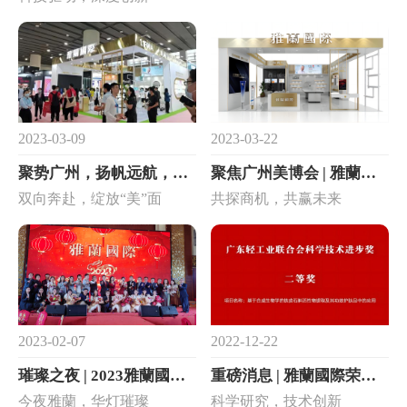
2023-03-09
2023-03-22
聚势广州，扬帆远航，雅蘭國際与您再赴盛会！
聚焦广州美博会 | 雅蘭國際邀您共赴大型美业盛宴！
双向奔赴，绽放“美”面
共探商机，共赢未来
2023-02-07
2022-12-22
璀璨之夜 | 2023雅蘭國際春茗会 云集八方来客共享盛宴！
重磅消息 | 雅蘭國際荣获广东轻工业联合会科学技术进步奖二等奖
今夜雅蘭，华灯璀璨
科学研究，技术创新