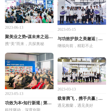
2023-06-13
2023-05-15
聚美业之势•谋未来之远 | 第61届CIBE雅蘭國際完美收官！
与功效护肤之美邂逅 | 第27届CBE雅蘭國際完美收官！
携“美”而来，共探奥秘
继续向前，精彩不止
2023-03-13
2023-05-13
载誉腾飞，携手共赢 | 第60届美博会雅蘭國際完美收官！
功效为本•知行新规 | 第35届“科技与品牌”研讨会再度来袭！
遇见雅蘭，遇见美好
科技驱动，深度创新