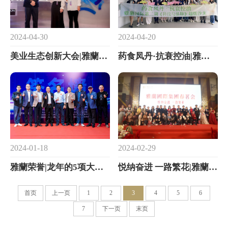
2024-04-20
2024-04-30
药食凤丹·抗衰控油|雅蘭国际第二期《科技与品牌》超级沙龙圆满落幕
美业生态创新大会|雅蘭国际荣获数智生态创新伙伴奖
2024-01-18
2024-02-29
雅蘭荣誉|龙年的5项大奖，来自他们
悦纳奋进 一路繁花|雅蘭國際2024春茗会圆满落幕
首页
上一页
1
2
3
4
5
6
7
下一页
末页