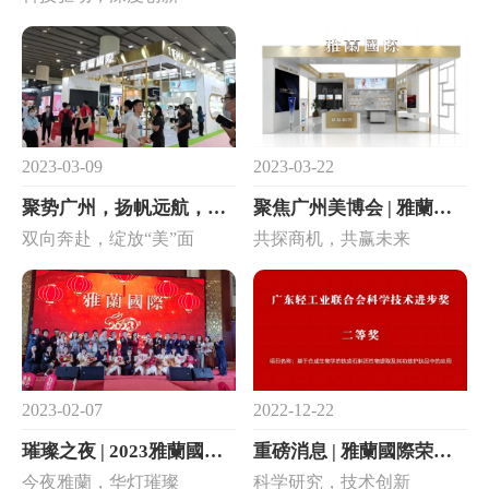
2023-03-09
2023-03-22
聚势广州，扬帆远航，雅蘭國際与您再赴盛会！
聚焦广州美博会 | 雅蘭國際邀您共赴大型美业盛宴！
双向奔赴，绽放“美”面
共探商机，共赢未来
2023-02-07
2022-12-22
璀璨之夜 | 2023雅蘭國際春茗会 云集八方来客共享盛宴！
重磅消息 | 雅蘭國際荣获广东轻工业联合会科学技术进步奖二等奖
今夜雅蘭，华灯璀璨
科学研究，技术创新