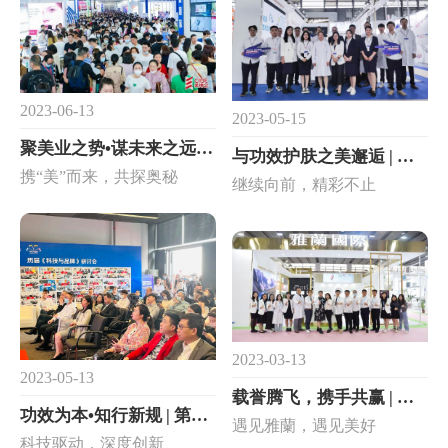
2023-06-13
2023-05-15
聚美业之势•谋未来之远 | 第61届CIBE雅蘭國際完美收官！
与功效护肤之美邂逅 | 第27届CBE雅蘭國際完美收官！
携“美”而来，共探奥秘
继续向前，精彩不止
2023-03-13
2023-05-13
载誉腾飞，携手共赢 | 第60届美博会雅蘭國際完美收官！
功效为本•知行新规 | 第35届“科技与品牌”研讨会再度来袭！
遇见雅蘭，遇见美好
科技驱动，深度创新