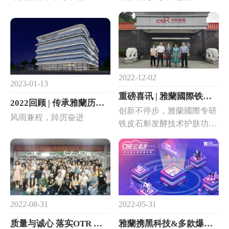
2022-12-02
2023-01-13
重磅喜讯 | 雅蘭國際铁皮石斛发酵荣获“国际先进”权威鉴定！
2022回顾 | 传承雅蘭历史底蕴，树立行业典范！
创新不停步，雅蘭國際专研
风雨兼程，踔厉奋进
铁皮石斛发酵技术护肤功效
研究，不断从中草药文化中
汲取灵感，在产品研发中处
处融合了汉方草本智慧。
2022-08-31
2022-05-31
质量与诚心 落实OTR ——第十四届雅蘭质量月活动圆满落幕！
雅蘭携黑科技&多款爆品在CBE线上展亮相