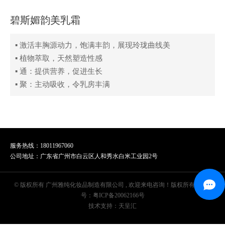
碧斯媚韵美乳霜
▪ 激活丰胸源动力，饱满丰韵，展现玲珑曲线美
▪ 植物萃取，天然塑造性感
▪ 通：提供营养，促进生长
▪ 聚：主动吸收，令乳房丰满
服务热线：18011967060
公司地址：广东省广州市白云区人和秀水白米工业园2号
© 版权所有 广州雅纯化妆品制造有限公司 , 欢迎来电咨询！版权所有 | 备案
号：
粤ICP备20062166号
技术支持：天呈汇