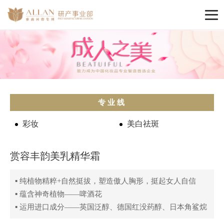
专业线
彩妆
美白祛斑
赏容丰韵美乳精华霜
▪ 纯植物精粹+自然挺拔，塑造傲人胸形，挺起女人自信
▪ 蕴含神奇植物——啤酒花
▪ 运用进口成分——英国泛醇、德国红没药醇、日本角鲨烷