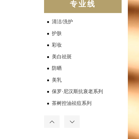
专业线
清洁/洗护
护肤
彩妆
美白祛斑
防晒
美乳
保罗·尼汉斯抗衰老系列
茶树控油祛痘系列
黑金人参紧致系列
蓝甘菊舒缓系列
石斛光透修护系列